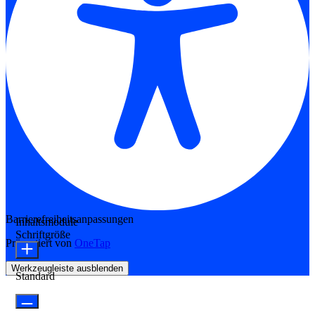
Barrierefreiheitsanpassungen
Inhaltsmodule
Schriftgröße
Präsentiert von
OneTap
Werkzeugleiste ausblenden
Standard