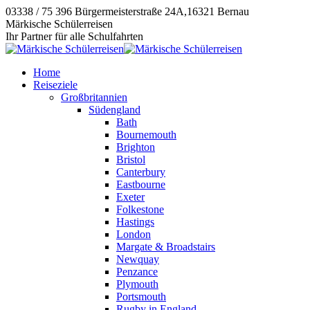
Zum
03338 / 75 396
Bürgermeisterstraße 24A,16321 Bernau
Inhalt
Instagram
E-
Facebook
Märkische Schülerreisen
springen
page
Mail
page
Ihr Partner für alle Schulfahrten
opens
page
opens
in
opens
in
Home
new
in
new
Reiseziele
window
new
window
Großbritannien
window
Südengland
Bath
Bournemouth
Brighton
Bristol
Canterbury
Eastbourne
Exeter
Folkestone
Hastings
London
Margate & Broadstairs
Newquay
Penzance
Plymouth
Portsmouth
Rugby in England