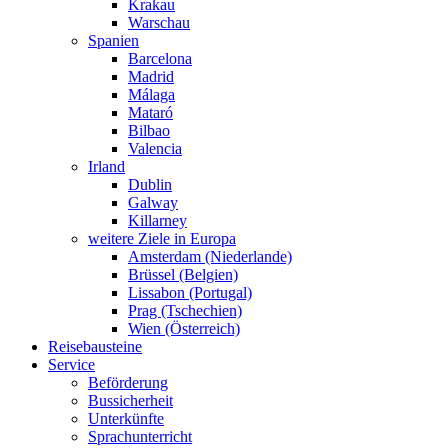
Krakau
Warschau
Spanien
Barcelona
Madrid
Málaga
Mataró
Bilbao
Valencia
Irland
Dublin
Galway
Killarney
weitere Ziele in Europa
Amsterdam (Niederlande)
Brüssel (Belgien)
Lissabon (Portugal)
Prag (Tschechien)
Wien (Österreich)
Reisebausteine
Service
Beförderung
Bussicherheit
Unterkünfte
Sprachunterricht