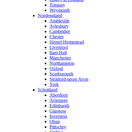
Torquay
Weymouth
Nordengland
Ambleside
Aylesbury
Cambridge
Chester
Hemel Hempstead
Liverpool
Ilam Hall
Manchester
Northampton
Oxford
Scarborough
Stratford-upon-Avon
York
Schottland
Aberdeen
Aviemore
Edinburgh
Glasgow
Inverness
Oban
Pitlochry