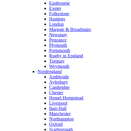
Eastbourne
Exeter
Folkestone
Hastings
London
Margate & Broadstairs
Newquay
Penzance
Plymouth
Portsmouth
Rugby in England
Torquay
Weymouth
Nordengland
Ambleside
Aylesbury
Cambridge
Chester
Hemel Hempstead
Liverpool
Ilam Hall
Manchester
Northampton
Oxford
Scarborough