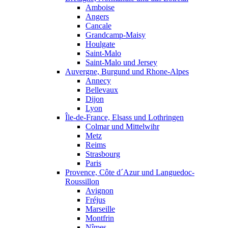
Amboise
Angers
Cancale
Grandcamp-Maisy
Houlgate
Saint-Malo
Saint-Malo und Jersey
Auvergne, Burgund und Rhone-Alpes
Annecy
Bellevaux
Dijon
Lyon
Île-de-France, Elsass und Lothringen
Colmar und Mittelwihr
Metz
Reims
Strasbourg
Paris
Provence, Côte d´Azur und Languedoc-
Roussillon
Avignon
Fréjus
Marseille
Montfrin
Nîmes