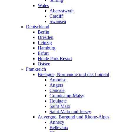
Stirling
Wales
Aberystwyth
Cardiff
Swansea
Deutschland
Berlin
Dresden
Leipzig
Hamburg
Erfurt
Heide Park Resort
Ostsee
Frankreich
Bretagne, Normandie und das Loiretal
Amboise
Angers
Cancale
Grandcamp-Maisy
Houlgate
Saint-Malo
Saint-Malo und Jersey
Auvergne, Burgund und Rhone-Alpes
Annecy
Bellevaux