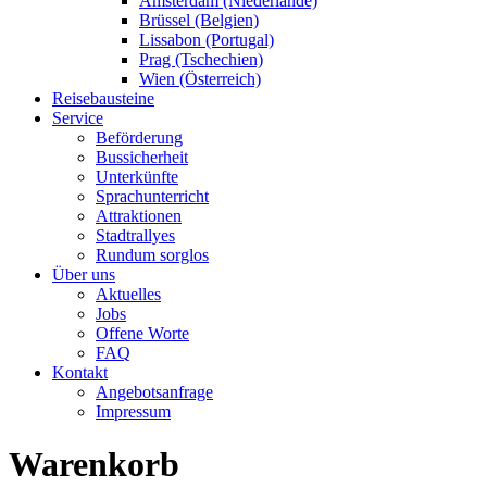
Amsterdam (Niederlande)
Brüssel (Belgien)
Lissabon (Portugal)
Prag (Tschechien)
Wien (Österreich)
Reisebausteine
Service
Beförderung
Bussicherheit
Unterkünfte
Sprachunterricht
Attraktionen
Stadtrallyes
Rundum sorglos
Über uns
Aktuelles
Jobs
Offene Worte
FAQ
Kontakt
Angebotsanfrage
Impressum
Warenkorb