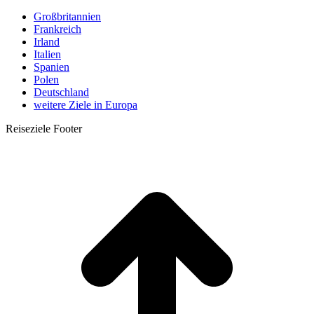
Großbritannien
Frankreich
Irland
Italien
Spanien
Polen
Deutschland
weitere Ziele in Europa
Reiseziele Footer
t
T