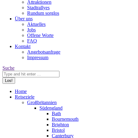
Attraktionen
Stadtrallyes
Rundum sorglos
Über uns
Aktuelles
Jobs
Offene Worte
FAQ
Kontakt
Angebotsanfrage
Impressum
Search:
Suche
Home
Reiseziele
Großbritannien
Südengland
Bath
Bournemouth
Brighton
Bristol
Canterbury