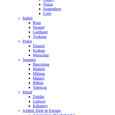
Nizza
Sommières
Uzès
Italien
Rom
Neapel
Gardasee
Toskana
Polen
Danzig
Krakau
Warschau
Spanien
Barcelona
Madrid
Málaga
Mataró
Bilbao
Valencia
Irland
Dublin
Galway
Killarney
weitere Ziele in Europa