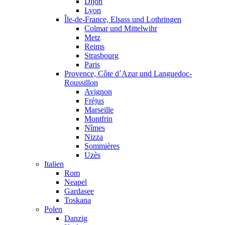
Dijon
Lyon
Île-de-France, Elsass und Lothringen
Colmar und Mittelwihr
Metz
Reims
Strasbourg
Paris
Provence, Côte d´Azur und Languedoc-
Roussillon
Avignon
Fréjus
Marseille
Montfrin
Nîmes
Nizza
Sommières
Uzès
Italien
Rom
Neapel
Gardasee
Toskana
Polen
Danzig