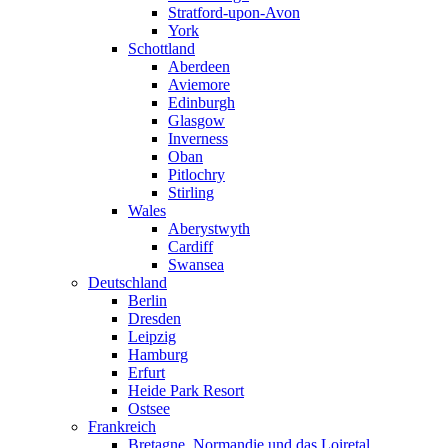
Stratford-upon-Avon
York
Schottland
Aberdeen
Aviemore
Edinburgh
Glasgow
Inverness
Oban
Pitlochry
Stirling
Wales
Aberystwyth
Cardiff
Swansea
Deutschland
Berlin
Dresden
Leipzig
Hamburg
Erfurt
Heide Park Resort
Ostsee
Frankreich
Bretagne, Normandie und das Loiretal