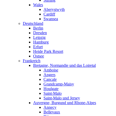
Stirling
Wales
Aberystwyth
Cardiff
Swansea
Deutschland
Berlin
Dresden
Leipzig
Hamburg
Erfurt
Heide Park Resort
Ostsee
Frankreich
Bretagne, Normandie und das Loiretal
Amboise
Angers
Cancale
Grandcamp-Maisy
Houlgate
Saint-Malo
Saint-Malo und Jersey
Auvergne, Burgund und Rhone-Alpes
Annecy
Bellevaux