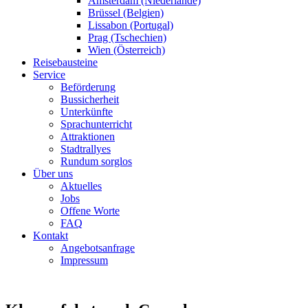
Amsterdam (Niederlande)
Brüssel (Belgien)
Lissabon (Portugal)
Prag (Tschechien)
Wien (Österreich)
Reisebausteine
Service
Beförderung
Bussicherheit
Unterkünfte
Sprachunterricht
Attraktionen
Stadtrallyes
Rundum sorglos
Über uns
Aktuelles
Jobs
Offene Worte
FAQ
Kontakt
Angebotsanfrage
Impressum