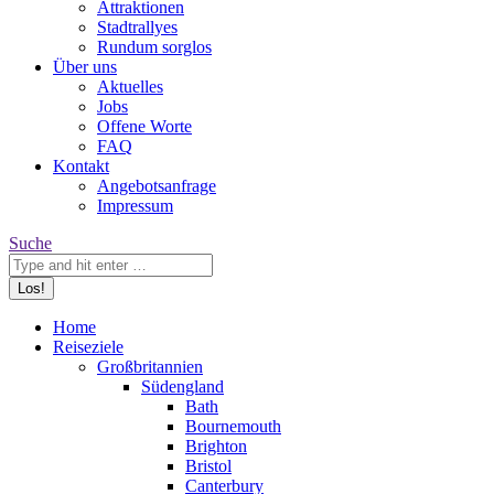
Attraktionen
Stadtrallyes
Rundum sorglos
Über uns
Aktuelles
Jobs
Offene Worte
FAQ
Kontakt
Angebotsanfrage
Impressum
Search:
Suche
Home
Reiseziele
Großbritannien
Südengland
Bath
Bournemouth
Brighton
Bristol
Canterbury