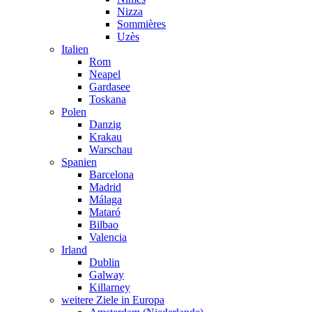
Nizza
Sommières
Uzès
Italien
Rom
Neapel
Gardasee
Toskana
Polen
Danzig
Krakau
Warschau
Spanien
Barcelona
Madrid
Málaga
Mataró
Bilbao
Valencia
Irland
Dublin
Galway
Killarney
weitere Ziele in Europa