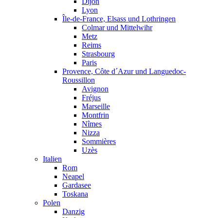
Dijon
Lyon
Île-de-France, Elsass und Lothringen
Colmar und Mittelwihr
Metz
Reims
Strasbourg
Paris
Provence, Côte d´Azur und Languedoc-
Roussillon
Avignon
Fréjus
Marseille
Montfrin
Nîmes
Nizza
Sommières
Uzès
Italien
Rom
Neapel
Gardasee
Toskana
Polen
Danzig