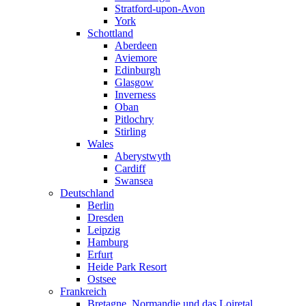
Stratford-upon-Avon
York
Schottland
Aberdeen
Aviemore
Edinburgh
Glasgow
Inverness
Oban
Pitlochry
Stirling
Wales
Aberystwyth
Cardiff
Swansea
Deutschland
Berlin
Dresden
Leipzig
Hamburg
Erfurt
Heide Park Resort
Ostsee
Frankreich
Bretagne, Normandie und das Loiretal