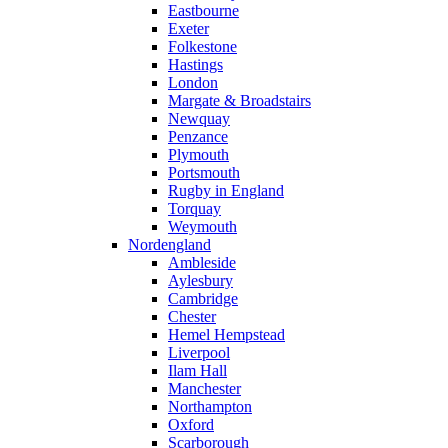
Eastbourne
Exeter
Folkestone
Hastings
London
Margate & Broadstairs
Newquay
Penzance
Plymouth
Portsmouth
Rugby in England
Torquay
Weymouth
Nordengland
Ambleside
Aylesbury
Cambridge
Chester
Hemel Hempstead
Liverpool
Ilam Hall
Manchester
Northampton
Oxford
Scarborough