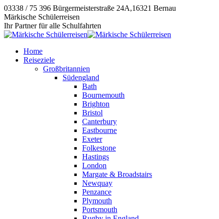
Zum
03338 / 75 396
Bürgermeisterstraße 24A,16321 Bernau
Inhalt
Instagram
E-
Facebook
Märkische Schülerreisen
springen
page
Mail
page
Ihr Partner für alle Schulfahrten
opens
page
opens
in
opens
in
Home
new
in
new
Reiseziele
window
new
window
Großbritannien
window
Südengland
Bath
Bournemouth
Brighton
Bristol
Canterbury
Eastbourne
Exeter
Folkestone
Hastings
London
Margate & Broadstairs
Newquay
Penzance
Plymouth
Portsmouth
Rugby in England