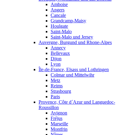
Amboise
Angers
Cancale
Grandcamp-Maisy
Houlgate
Saint-Malo
Saint-Malo und Jersey
Auvergne, Burgund und Rhone-Alpes
Annecy
Bellevaux
Dijon
Lyon
Île-de-France, Elsass und Lothringen
Colmar und Mittelwihr
Metz
Reims
Strasbourg
Paris
Provence, Côte d´Azur und Languedoc-
Roussillon
Avignon
Fréjus
Marseille
Montfrin
Nîmes