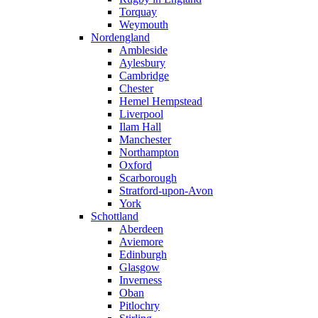
Torquay
Weymouth
Nordengland
Ambleside
Aylesbury
Cambridge
Chester
Hemel Hempstead
Liverpool
Ilam Hall
Manchester
Northampton
Oxford
Scarborough
Stratford-upon-Avon
York
Schottland
Aberdeen
Aviemore
Edinburgh
Glasgow
Inverness
Oban
Pitlochry