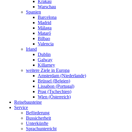
Krakau
Warschau
Spanien
Barcelona
Madrid
Málaga
Mataró
Bilbao
Valencia
Irland
Dublin
Galway
Killarney
weitere Ziele in Europa
Amsterdam (Niederlande)
Brüssel (Belgien)
Lissabon (Portugal)
Prag (Tschechien)
Wien (Österreich)
Reisebausteine
Service
Beförderung
Bussicherheit
Unterkünfte
Sprachunterricht