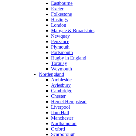
Eastbourne
Exeter
Folkestone
Hastings
London
Margate & Broadstairs
Newquay
Penzance
Plymouth
Portsmouth
Rugby in England
Torquay
Weymouth
Nordengland
Ambleside
Aylesbury
Cambridge
Chester
Hemel Hempstead
Liverpool
Ilam Hall
Manchester
Northampton
Oxford
Scarborough