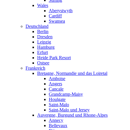
Stirling
Wales
Aberystwyth
Cardiff
Swansea
Deutschland
Berlin
Dresden
Leipzig
Hamburg
Erfurt
Heide Park Resort
Ostsee
Frankreich
Bretagne, Normandie und das Loiretal
Amboise
Angers
Cancale
Grandcamp-Maisy
Houlgate
Saint-Malo
Saint-Malo und Jersey
Auvergne, Burgund und Rhone-Alpes
Annecy
Bellevaux