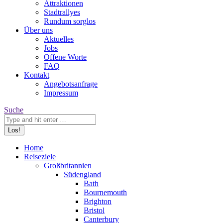
Attraktionen
Stadtrallyes
Rundum sorglos
Über uns
Aktuelles
Jobs
Offene Worte
FAQ
Kontakt
Angebotsanfrage
Impressum
Search:
Suche
Home
Reiseziele
Großbritannien
Südengland
Bath
Bournemouth
Brighton
Bristol
Canterbury