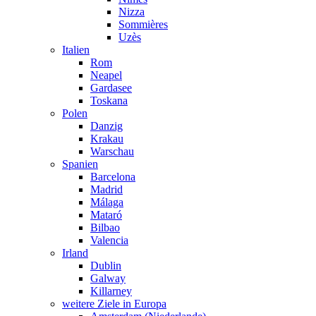
Nizza
Sommières
Uzès
Italien
Rom
Neapel
Gardasee
Toskana
Polen
Danzig
Krakau
Warschau
Spanien
Barcelona
Madrid
Málaga
Mataró
Bilbao
Valencia
Irland
Dublin
Galway
Killarney
weitere Ziele in Europa