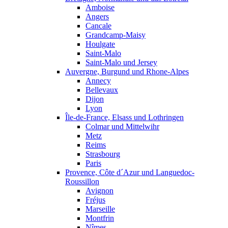
Amboise
Angers
Cancale
Grandcamp-Maisy
Houlgate
Saint-Malo
Saint-Malo und Jersey
Auvergne, Burgund und Rhone-Alpes
Annecy
Bellevaux
Dijon
Lyon
Île-de-France, Elsass und Lothringen
Colmar und Mittelwihr
Metz
Reims
Strasbourg
Paris
Provence, Côte d´Azur und Languedoc-
Roussillon
Avignon
Fréjus
Marseille
Montfrin
Nîmes