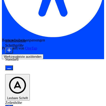
Barrierefreiheitsanpassungen
Inhaltsmodule
Schriftgröße
Präsentiert von
OneTap
Werkzeugleiste ausblenden
Standard
Lesbare Schrift
Zeilenhöhe