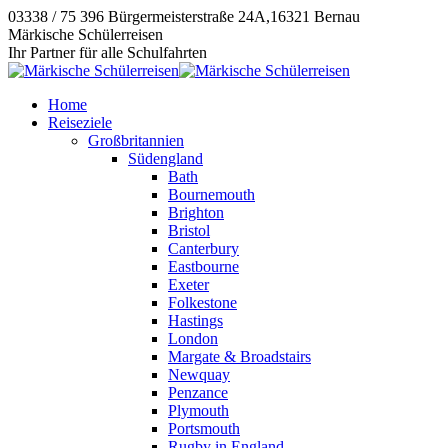
Zum
03338 / 75 396
Bürgermeisterstraße 24A,16321 Bernau
Inhalt
Instagram
E-
Facebook
Märkische Schülerreisen
springen
page
Mail
page
Ihr Partner für alle Schulfahrten
opens
page
opens
in
opens
in
Home
new
in
new
Reiseziele
window
new
window
Großbritannien
window
Südengland
Bath
Bournemouth
Brighton
Bristol
Canterbury
Eastbourne
Exeter
Folkestone
Hastings
London
Margate & Broadstairs
Newquay
Penzance
Plymouth
Portsmouth
Rugby in England