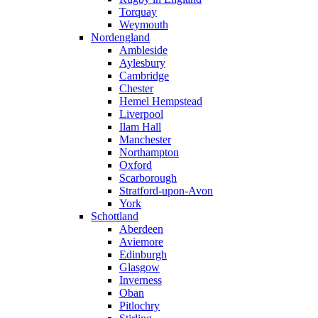
Torquay
Weymouth
Nordengland
Ambleside
Aylesbury
Cambridge
Chester
Hemel Hempstead
Liverpool
Ilam Hall
Manchester
Northampton
Oxford
Scarborough
Stratford-upon-Avon
York
Schottland
Aberdeen
Aviemore
Edinburgh
Glasgow
Inverness
Oban
Pitlochry