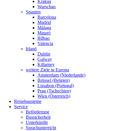
Krakau
Warschau
Spanien
Barcelona
Madrid
Málaga
Mataró
Bilbao
Valencia
Irland
Dublin
Galway
Killarney
weitere Ziele in Europa
Amsterdam (Niederlande)
Brüssel (Belgien)
Lissabon (Portugal)
Prag (Tschechien)
Wien (Österreich)
Reisebausteine
Service
Beförderung
Bussicherheit
Unterkünfte
Sprachunterricht