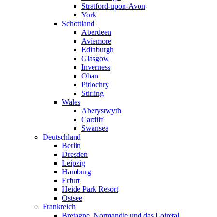
Stratford-upon-Avon
York
Schottland
Aberdeen
Aviemore
Edinburgh
Glasgow
Inverness
Oban
Pitlochry
Stirling
Wales
Aberystwyth
Cardiff
Swansea
Deutschland
Berlin
Dresden
Leipzig
Hamburg
Erfurt
Heide Park Resort
Ostsee
Frankreich
Bretagne, Normandie und das Loiretal