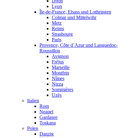
Dijon
Lyon
Île-de-France, Elsass und Lothringen
Colmar und Mittelwihr
Metz
Reims
Strasbourg
Paris
Provence, Côte d´Azur und Languedoc-
Roussillon
Avignon
Fréjus
Marseille
Montfrin
Nîmes
Nizza
Sommières
Uzès
Italien
Rom
Neapel
Gardasee
Toskana
Polen
Danzig