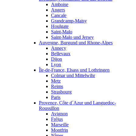
Amboise
Angers
Cancale
Grandcamp-Maisy
Houlgate
Saint-Malo
Saint-Malo und Jersey
Auvergne, Burgund und Rhone-Alpes
Annecy
Bellevaux
Dijon
Lyon
Île-de-France, Elsass und Lothringen
Colmar und Mittelwihr
Metz
Reims
Strasbourg
Paris
Provence, Côte d´Azur und Languedoc-
Roussillon
Avignon
Fréjus
Marseille
Montfrin
Nîmes