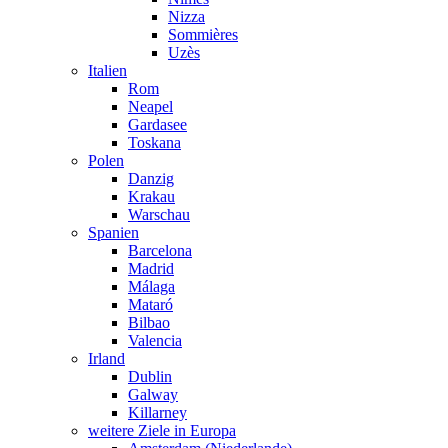
Nizza
Sommières
Uzès
Italien
Rom
Neapel
Gardasee
Toskana
Polen
Danzig
Krakau
Warschau
Spanien
Barcelona
Madrid
Málaga
Mataró
Bilbao
Valencia
Irland
Dublin
Galway
Killarney
weitere Ziele in Europa