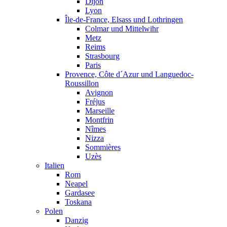
Dijon
Lyon
Île-de-France, Elsass und Lothringen
Colmar und Mittelwihr
Metz
Reims
Strasbourg
Paris
Provence, Côte d´Azur und Languedoc-
Roussillon
Avignon
Fréjus
Marseille
Montfrin
Nîmes
Nizza
Sommières
Uzès
Italien
Rom
Neapel
Gardasee
Toskana
Polen
Danzig