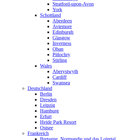
Stratford-upon-Avon
York
Schottland
Aberdeen
Aviemore
Edinburgh
Glasgow
Inverness
Oban
Pitlochry
Stirling
Wales
Aberystwyth
Cardiff
Swansea
Deutschland
Berlin
Dresden
Leipzig
Hamburg
Erfurt
Heide Park Resort
Ostsee
Frankreich
Bretagne, Normandie und das Loiretal