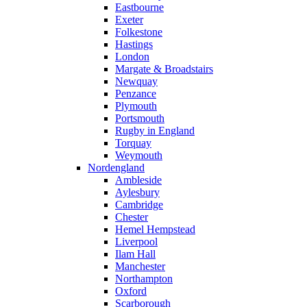
Eastbourne
Exeter
Folkestone
Hastings
London
Margate & Broadstairs
Newquay
Penzance
Plymouth
Portsmouth
Rugby in England
Torquay
Weymouth
Nordengland
Ambleside
Aylesbury
Cambridge
Chester
Hemel Hempstead
Liverpool
Ilam Hall
Manchester
Northampton
Oxford
Scarborough