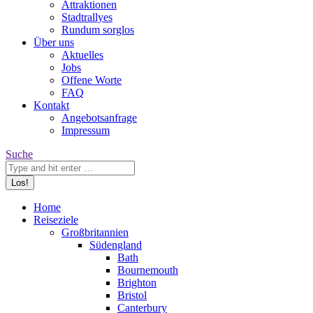
Attraktionen
Stadtrallyes
Rundum sorglos
Über uns
Aktuelles
Jobs
Offene Worte
FAQ
Kontakt
Angebotsanfrage
Impressum
Search:
Suche
Home
Reiseziele
Großbritannien
Südengland
Bath
Bournemouth
Brighton
Bristol
Canterbury