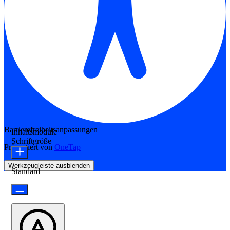
Barrierefreiheitsanpassungen
Inhaltsmodule
Schriftgröße
Präsentiert von
OneTap
Werkzeugleiste ausblenden
Standard