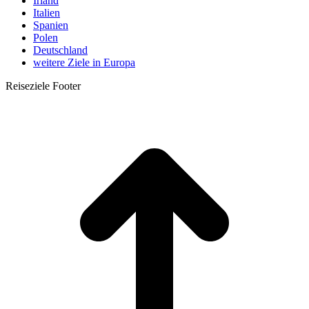
Irland
Italien
Spanien
Polen
Deutschland
weitere Ziele in Europa
Reiseziele Footer
t
T