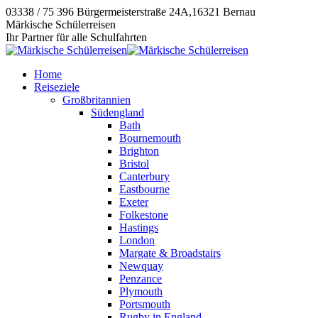
Zum
03338 / 75 396
Bürgermeisterstraße 24A,16321 Bernau
Inhalt
Instagram
E-
Facebook
Märkische Schülerreisen
springen
page
Mail
page
Ihr Partner für alle Schulfahrten
opens
page
opens
in
opens
in
Home
new
in
new
Reiseziele
window
new
window
Großbritannien
window
Südengland
Bath
Bournemouth
Brighton
Bristol
Canterbury
Eastbourne
Exeter
Folkestone
Hastings
London
Margate & Broadstairs
Newquay
Penzance
Plymouth
Portsmouth
Rugby in England