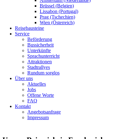
Amsterdam (Niederlande)
Brüssel (Belgien)
Lissabon (Portugal)
Prag (Tschechien)
Wien (Österreich)
Reisebausteine
Service
Beförderung
Bussicherheit
Unterkünfte
Sprachunterricht
Attraktionen
Stadtrallyes
Rundum sorglos
Über uns
Aktuelles
Jobs
Offene Worte
FAQ
Kontakt
Angebotsanfrage
Impressum