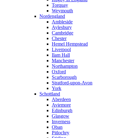
Torquay
Weymouth
Nordengland
Ambleside
Aylesbury
Cambridge
Chester
Hemel Hempstead
Liverpool
Ilam Hall
Manchester
Northampton
Oxford
Scarborough
Stratford-upon-Avon
York
Schottland
Aberdeen
Aviemore
Edinburgh
Glasgow
Inverness
Oban
Pitlochry