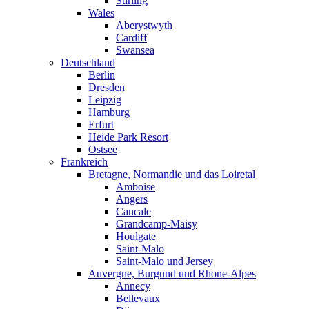
Stirling
Wales
Aberystwyth
Cardiff
Swansea
Deutschland
Berlin
Dresden
Leipzig
Hamburg
Erfurt
Heide Park Resort
Ostsee
Frankreich
Bretagne, Normandie und das Loiretal
Amboise
Angers
Cancale
Grandcamp-Maisy
Houlgate
Saint-Malo
Saint-Malo und Jersey
Auvergne, Burgund und Rhone-Alpes
Annecy
Bellevaux