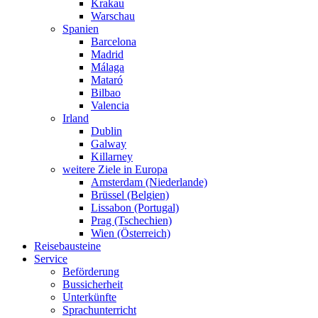
Krakau
Warschau
Spanien
Barcelona
Madrid
Málaga
Mataró
Bilbao
Valencia
Irland
Dublin
Galway
Killarney
weitere Ziele in Europa
Amsterdam (Niederlande)
Brüssel (Belgien)
Lissabon (Portugal)
Prag (Tschechien)
Wien (Österreich)
Reisebausteine
Service
Beförderung
Bussicherheit
Unterkünfte
Sprachunterricht