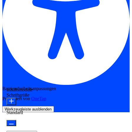
Barrierefreiheitsanpassungen
Inhaltsmodule
Schriftgröße
Präsentiert von
OneTap
Werkzeugleiste ausblenden
Standard