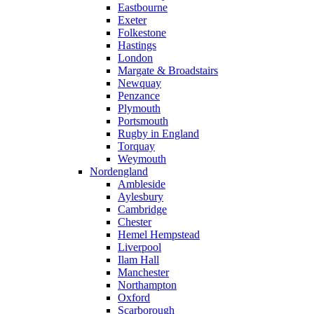
Eastbourne
Exeter
Folkestone
Hastings
London
Margate & Broadstairs
Newquay
Penzance
Plymouth
Portsmouth
Rugby in England
Torquay
Weymouth
Nordengland
Ambleside
Aylesbury
Cambridge
Chester
Hemel Hempstead
Liverpool
Ilam Hall
Manchester
Northampton
Oxford
Scarborough