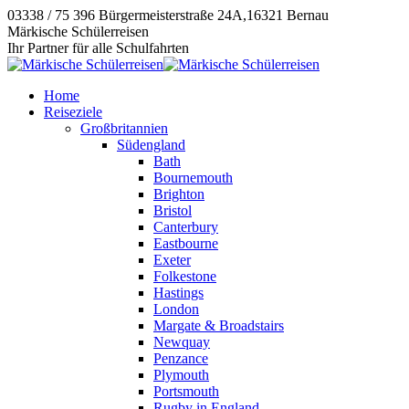
Zum
03338 / 75 396
Bürgermeisterstraße 24A,16321 Bernau
Inhalt
Instagram
E-
Facebook
Märkische Schülerreisen
springen
page
Mail
page
Ihr Partner für alle Schulfahrten
opens
page
opens
in
opens
in
Home
new
in
new
Reiseziele
window
new
window
Großbritannien
window
Südengland
Bath
Bournemouth
Brighton
Bristol
Canterbury
Eastbourne
Exeter
Folkestone
Hastings
London
Margate & Broadstairs
Newquay
Penzance
Plymouth
Portsmouth
Rugby in England