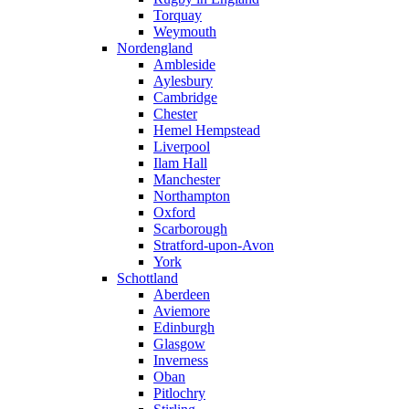
Torquay
Weymouth
Nordengland
Ambleside
Aylesbury
Cambridge
Chester
Hemel Hempstead
Liverpool
Ilam Hall
Manchester
Northampton
Oxford
Scarborough
Stratford-upon-Avon
York
Schottland
Aberdeen
Aviemore
Edinburgh
Glasgow
Inverness
Oban
Pitlochry