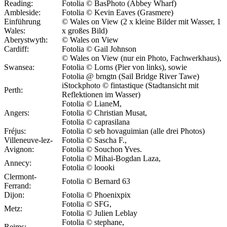
Reading:
Fotolia © BasPhoto (Abbey Wharf)
Ambleside:
Fotolia © Kevin Eaves (Grasmere)
Einführung
© Wales on View (2 x kleine Bilder mit Wasser, 1
Wales:
x großes Bild)
Aberystwyth:
© Wales on View
Cardiff:
Fotolia © Gail Johnson
© Wales on View (nur ein Photo, Fachwerkhaus),
Swansea:
Fotolia © Lorns (Pier von links), sowie
Fotolia @ brngtn (Sail Bridge River Tawe)
iStockphoto © fintastique (Stadtansicht mit
Perth:
Reflektionen im Wasser)
Fotolia © LianeM,
Angers:
Fotolia © Christian Musat,
Fotolia © caprasilana
Fréjus:
Fotolia © seb hovaguimian (alle drei Photos)
Villeneuve-lez-
Fotolia © Sascha F.,
Avignon:
Fotolia © Souchon Yves.
Fotolia © Mihai-Bogdan Laza,
Annecy:
Fotolia © loooki
Clermont-
Fotolia © Bernard 63
Ferrand:
Dijon:
Fotolia © Phoenixpix
Fotolia © SFG,
Metz:
Fotolia © Julien Leblay
Fotolia © stephane,
Reims: