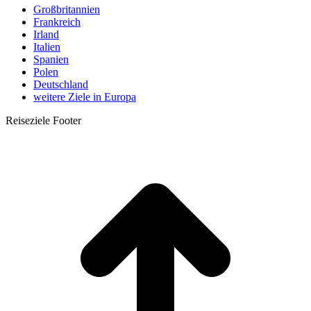
Großbritannien
Frankreich
Irland
Italien
Spanien
Polen
Deutschland
weitere Ziele in Europa
Reiseziele Footer
t
T