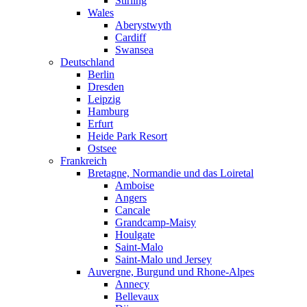
Stirling
Wales
Aberystwyth
Cardiff
Swansea
Deutschland
Berlin
Dresden
Leipzig
Hamburg
Erfurt
Heide Park Resort
Ostsee
Frankreich
Bretagne, Normandie und das Loiretal
Amboise
Angers
Cancale
Grandcamp-Maisy
Houlgate
Saint-Malo
Saint-Malo und Jersey
Auvergne, Burgund und Rhone-Alpes
Annecy
Bellevaux