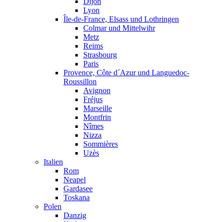
Dijon
Lyon
Île-de-France, Elsass und Lothringen
Colmar und Mittelwihr
Metz
Reims
Strasbourg
Paris
Provence, Côte d´Azur und Languedoc-
Roussillon
Avignon
Fréjus
Marseille
Montfrin
Nîmes
Nizza
Sommières
Uzès
Italien
Rom
Neapel
Gardasee
Toskana
Polen
Danzig