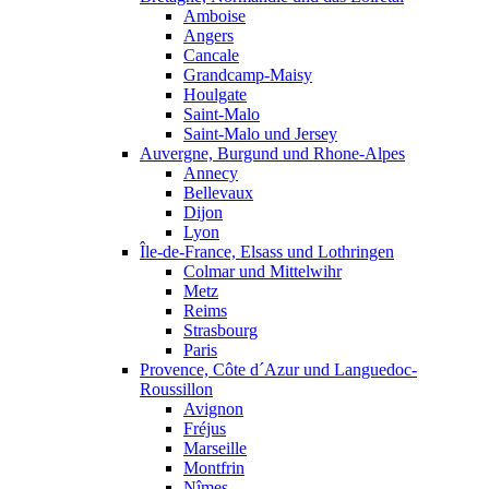
Amboise
Angers
Cancale
Grandcamp-Maisy
Houlgate
Saint-Malo
Saint-Malo und Jersey
Auvergne, Burgund und Rhone-Alpes
Annecy
Bellevaux
Dijon
Lyon
Île-de-France, Elsass und Lothringen
Colmar und Mittelwihr
Metz
Reims
Strasbourg
Paris
Provence, Côte d´Azur und Languedoc-
Roussillon
Avignon
Fréjus
Marseille
Montfrin
Nîmes