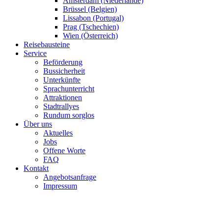
Amsterdam (Niederlande)
Brüssel (Belgien)
Lissabon (Portugal)
Prag (Tschechien)
Wien (Österreich)
Reisebausteine
Service
Beförderung
Bussicherheit
Unterkünfte
Sprachunterricht
Attraktionen
Stadtrallyes
Rundum sorglos
Über uns
Aktuelles
Jobs
Offene Worte
FAQ
Kontakt
Angebotsanfrage
Impressum