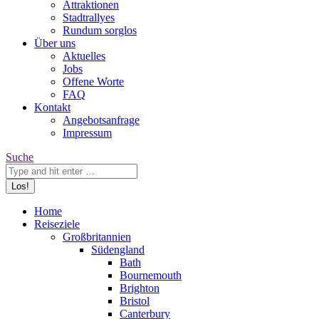
Attraktionen
Stadtrallyes
Rundum sorglos
Über uns
Aktuelles
Jobs
Offene Worte
FAQ
Kontakt
Angebotsanfrage
Impressum
Search:
Suche
Home
Reiseziele
Großbritannien
Südengland
Bath
Bournemouth
Brighton
Bristol
Canterbury