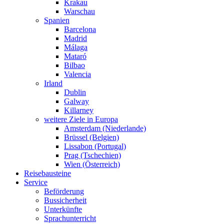
Krakau
Warschau
Spanien
Barcelona
Madrid
Málaga
Mataró
Bilbao
Valencia
Irland
Dublin
Galway
Killarney
weitere Ziele in Europa
Amsterdam (Niederlande)
Brüssel (Belgien)
Lissabon (Portugal)
Prag (Tschechien)
Wien (Österreich)
Reisebausteine
Service
Beförderung
Bussicherheit
Unterkünfte
Sprachunterricht