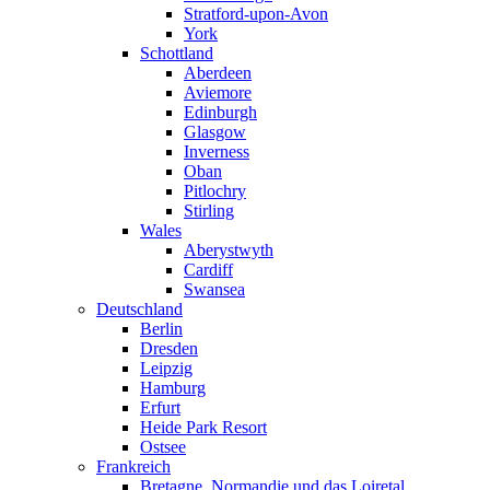
Stratford-upon-Avon
York
Schottland
Aberdeen
Aviemore
Edinburgh
Glasgow
Inverness
Oban
Pitlochry
Stirling
Wales
Aberystwyth
Cardiff
Swansea
Deutschland
Berlin
Dresden
Leipzig
Hamburg
Erfurt
Heide Park Resort
Ostsee
Frankreich
Bretagne, Normandie und das Loiretal