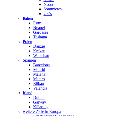
Nizza
Sommières
Uzès
Italien
Rom
Neapel
Gardasee
Toskana
Polen
Danzig
Krakau
Warschau
Spanien
Barcelona
Madrid
Málaga
Mataró
Bilbao
Valencia
Irland
Dublin
Galway
Killarney
weitere Ziele in Europa