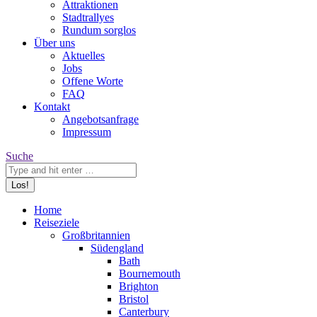
Attraktionen
Stadtrallyes
Rundum sorglos
Über uns
Aktuelles
Jobs
Offene Worte
FAQ
Kontakt
Angebotsanfrage
Impressum
Search:
Suche
Home
Reiseziele
Großbritannien
Südengland
Bath
Bournemouth
Brighton
Bristol
Canterbury