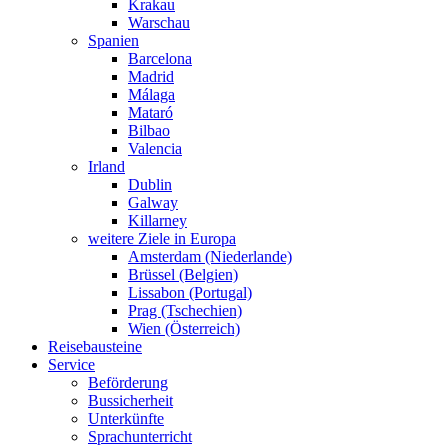
Krakau
Warschau
Spanien
Barcelona
Madrid
Málaga
Mataró
Bilbao
Valencia
Irland
Dublin
Galway
Killarney
weitere Ziele in Europa
Amsterdam (Niederlande)
Brüssel (Belgien)
Lissabon (Portugal)
Prag (Tschechien)
Wien (Österreich)
Reisebausteine
Service
Beförderung
Bussicherheit
Unterkünfte
Sprachunterricht