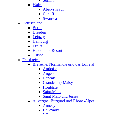
Stirling
Wales
Aberystwyth
Cardiff
Swansea
Deutschland
Berlin
Dresden
Leipzig
Hamburg
Erfurt
Heide Park Resort
Ostsee
Frankreich
Bretagne, Normandie und das Loiretal
Amboise
Angers
Cancale
Grandcamp-Maisy
Houlgate
Saint-Malo
Saint-Malo und Jersey
Auvergne, Burgund und Rhone-Alpes
Annecy
Bellevaux