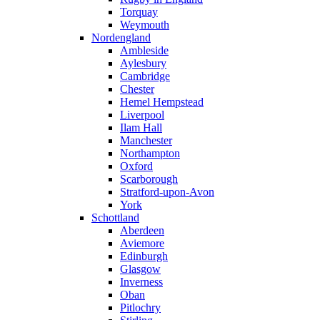
Torquay
Weymouth
Nordengland
Ambleside
Aylesbury
Cambridge
Chester
Hemel Hempstead
Liverpool
Ilam Hall
Manchester
Northampton
Oxford
Scarborough
Stratford-upon-Avon
York
Schottland
Aberdeen
Aviemore
Edinburgh
Glasgow
Inverness
Oban
Pitlochry