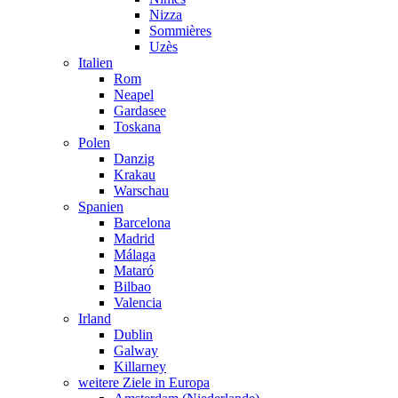
Nizza
Sommières
Uzès
Italien
Rom
Neapel
Gardasee
Toskana
Polen
Danzig
Krakau
Warschau
Spanien
Barcelona
Madrid
Málaga
Mataró
Bilbao
Valencia
Irland
Dublin
Galway
Killarney
weitere Ziele in Europa