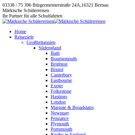
Zum
03338 / 75 396
Bürgermeisterstraße 24A,16321 Bernau
Inhalt
Instagram
E-
Facebook
Märkische Schülerreisen
springen
page
Mail
page
Ihr Partner für alle Schulfahrten
opens
page
opens
in
opens
in
Home
new
in
new
Reiseziele
window
new
window
Großbritannien
window
Südengland
Bath
Bournemouth
Brighton
Bristol
Canterbury
Eastbourne
Exeter
Folkestone
Hastings
London
Margate & Broadstairs
Newquay
Penzance
Plymouth
Portsmouth
Rugby in England