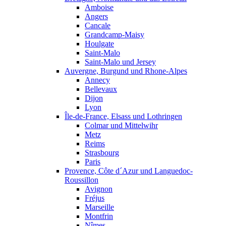
Amboise
Angers
Cancale
Grandcamp-Maisy
Houlgate
Saint-Malo
Saint-Malo und Jersey
Auvergne, Burgund und Rhone-Alpes
Annecy
Bellevaux
Dijon
Lyon
Île-de-France, Elsass und Lothringen
Colmar und Mittelwihr
Metz
Reims
Strasbourg
Paris
Provence, Côte d´Azur und Languedoc-
Roussillon
Avignon
Fréjus
Marseille
Montfrin
Nîmes