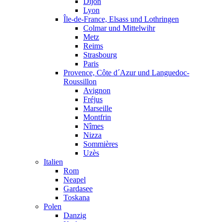
Dijon
Lyon
Île-de-France, Elsass und Lothringen
Colmar und Mittelwihr
Metz
Reims
Strasbourg
Paris
Provence, Côte d´Azur und Languedoc-
Roussillon
Avignon
Fréjus
Marseille
Montfrin
Nîmes
Nizza
Sommières
Uzès
Italien
Rom
Neapel
Gardasee
Toskana
Polen
Danzig