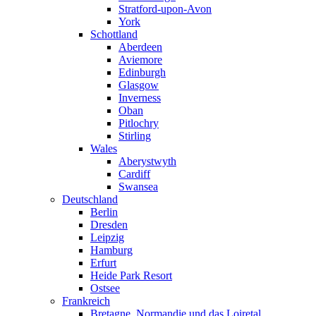
Stratford-upon-Avon
York
Schottland
Aberdeen
Aviemore
Edinburgh
Glasgow
Inverness
Oban
Pitlochry
Stirling
Wales
Aberystwyth
Cardiff
Swansea
Deutschland
Berlin
Dresden
Leipzig
Hamburg
Erfurt
Heide Park Resort
Ostsee
Frankreich
Bretagne, Normandie und das Loiretal