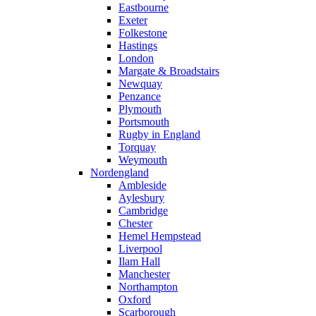
Eastbourne
Exeter
Folkestone
Hastings
London
Margate & Broadstairs
Newquay
Penzance
Plymouth
Portsmouth
Rugby in England
Torquay
Weymouth
Nordengland
Ambleside
Aylesbury
Cambridge
Chester
Hemel Hempstead
Liverpool
Ilam Hall
Manchester
Northampton
Oxford
Scarborough