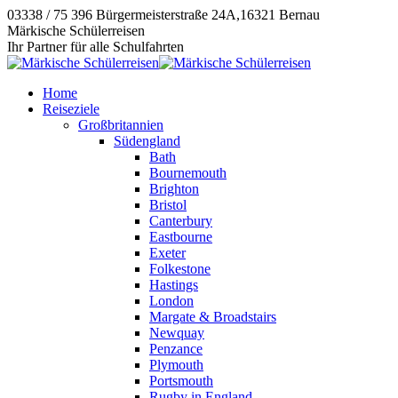
Zum
03338 / 75 396
Bürgermeisterstraße 24A,16321 Bernau
Inhalt
Instagram
E-
Facebook
Märkische Schülerreisen
springen
page
Mail
page
Ihr Partner für alle Schulfahrten
opens
page
opens
in
opens
in
Home
new
in
new
Reiseziele
window
new
window
Großbritannien
window
Südengland
Bath
Bournemouth
Brighton
Bristol
Canterbury
Eastbourne
Exeter
Folkestone
Hastings
London
Margate & Broadstairs
Newquay
Penzance
Plymouth
Portsmouth
Rugby in England