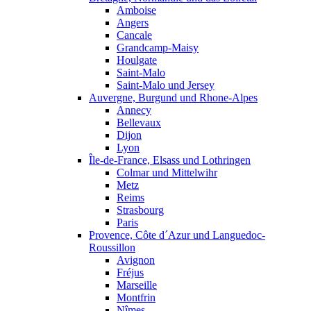
Amboise
Angers
Cancale
Grandcamp-Maisy
Houlgate
Saint-Malo
Saint-Malo und Jersey
Auvergne, Burgund und Rhone-Alpes
Annecy
Bellevaux
Dijon
Lyon
Île-de-France, Elsass und Lothringen
Colmar und Mittelwihr
Metz
Reims
Strasbourg
Paris
Provence, Côte d´Azur und Languedoc-
Roussillon
Avignon
Fréjus
Marseille
Montfrin
Nîmes