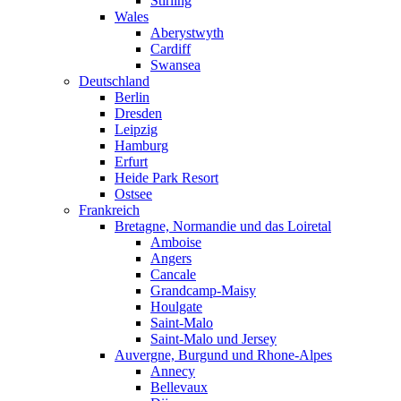
Stirling
Wales
Aberystwyth
Cardiff
Swansea
Deutschland
Berlin
Dresden
Leipzig
Hamburg
Erfurt
Heide Park Resort
Ostsee
Frankreich
Bretagne, Normandie und das Loiretal
Amboise
Angers
Cancale
Grandcamp-Maisy
Houlgate
Saint-Malo
Saint-Malo und Jersey
Auvergne, Burgund und Rhone-Alpes
Annecy
Bellevaux