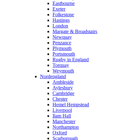
Eastbourne
Exeter
Folkestone
Hastings
London
Margate & Broadstairs
Newquay
Penzance
Plymouth
Portsmouth
Rugby in England
Torquay
Weymouth
Nordengland
Ambleside
Aylesbury
Cambridge
Chester
Hemel Hempstead
Liverpool
Ilam Hall
Manchester
Northampton
Oxford
Scarborough