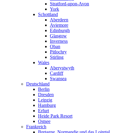
Stratford-upon-Avon
York
Schottland
Aberdeen
Aviemore
Edinburgh
Glasgow
Inverness
Oban
Pitlochry
Stirling
Wales
Aberystwyth
Cardiff
Swansea
Deutschland
Berlin
Dresden
Leipzig
Hamburg
Erfurt
Heide Park Resort
Ostsee
Frankreich
Bretagne, Normandie und das Loiretal