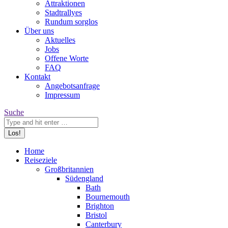
Attraktionen
Stadtrallyes
Rundum sorglos
Über uns
Aktuelles
Jobs
Offene Worte
FAQ
Kontakt
Angebotsanfrage
Impressum
Search:
Suche
Home
Reiseziele
Großbritannien
Südengland
Bath
Bournemouth
Brighton
Bristol
Canterbury