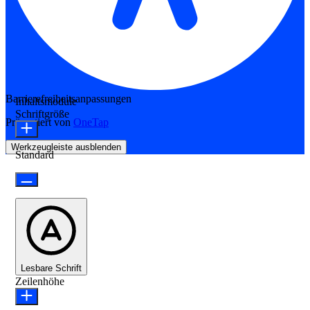
Barrierefreiheitsanpassungen
Inhaltsmodule
Schriftgröße
Präsentiert von
OneTap
Werkzeugleiste ausblenden
Standard
Lesbare Schrift
Zeilenhöhe