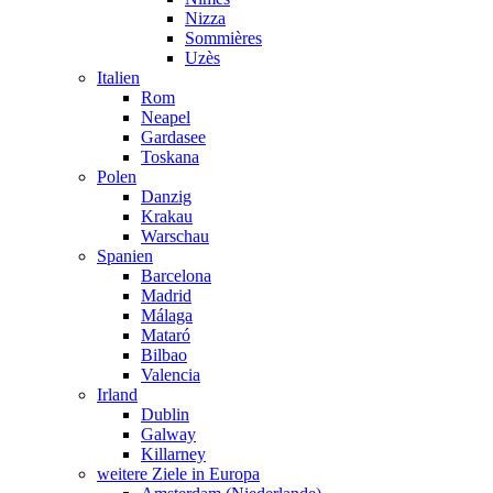
Nizza
Sommières
Uzès
Italien
Rom
Neapel
Gardasee
Toskana
Polen
Danzig
Krakau
Warschau
Spanien
Barcelona
Madrid
Málaga
Mataró
Bilbao
Valencia
Irland
Dublin
Galway
Killarney
weitere Ziele in Europa