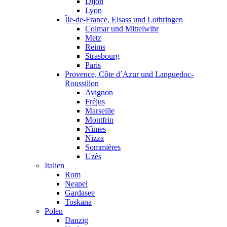
Dijon
Lyon
Île-de-France, Elsass und Lothringen
Colmar und Mittelwihr
Metz
Reims
Strasbourg
Paris
Provence, Côte d´Azur und Languedoc-
Roussillon
Avignon
Fréjus
Marseille
Montfrin
Nîmes
Nizza
Sommières
Uzès
Italien
Rom
Neapel
Gardasee
Toskana
Polen
Danzig