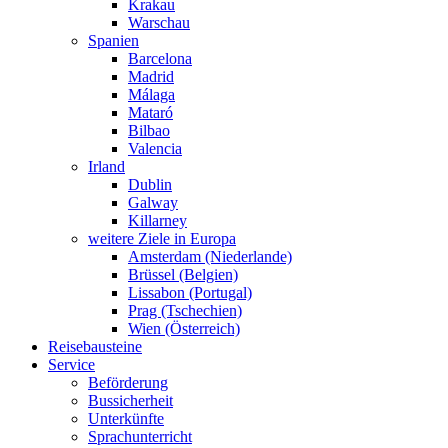
Krakau
Warschau
Spanien
Barcelona
Madrid
Málaga
Mataró
Bilbao
Valencia
Irland
Dublin
Galway
Killarney
weitere Ziele in Europa
Amsterdam (Niederlande)
Brüssel (Belgien)
Lissabon (Portugal)
Prag (Tschechien)
Wien (Österreich)
Reisebausteine
Service
Beförderung
Bussicherheit
Unterkünfte
Sprachunterricht