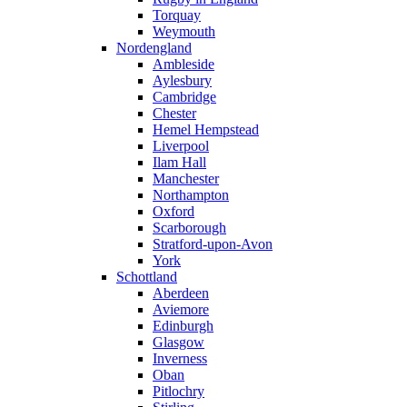
Torquay
Weymouth
Nordengland
Ambleside
Aylesbury
Cambridge
Chester
Hemel Hempstead
Liverpool
Ilam Hall
Manchester
Northampton
Oxford
Scarborough
Stratford-upon-Avon
York
Schottland
Aberdeen
Aviemore
Edinburgh
Glasgow
Inverness
Oban
Pitlochry