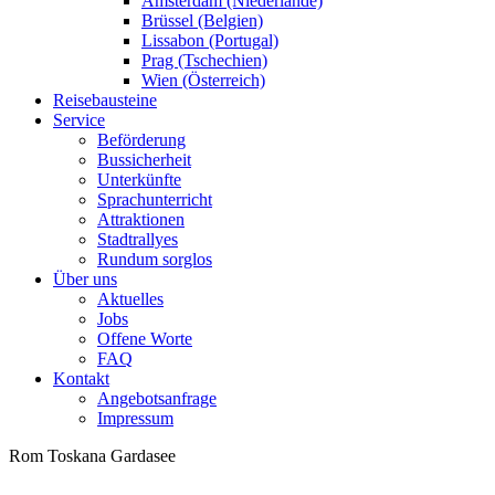
Amsterdam (Niederlande)
Brüssel (Belgien)
Lissabon (Portugal)
Prag (Tschechien)
Wien (Österreich)
Reisebausteine
Service
Beförderung
Bussicherheit
Unterkünfte
Sprachunterricht
Attraktionen
Stadtrallyes
Rundum sorglos
Über uns
Aktuelles
Jobs
Offene Worte
FAQ
Kontakt
Angebotsanfrage
Impressum
Rom
Toskana
Gardasee