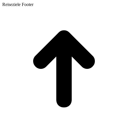
Reiseziele Footer
t
T