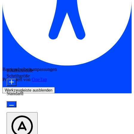
Barrierefreiheitsanpassungen
Inhaltsmodule
Schriftgröße
Präsentiert von
OneTap
Werkzeugleiste ausblenden
Standard