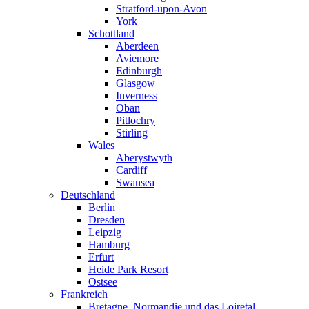
Stratford-upon-Avon
York
Schottland
Aberdeen
Aviemore
Edinburgh
Glasgow
Inverness
Oban
Pitlochry
Stirling
Wales
Aberystwyth
Cardiff
Swansea
Deutschland
Berlin
Dresden
Leipzig
Hamburg
Erfurt
Heide Park Resort
Ostsee
Frankreich
Bretagne, Normandie und das Loiretal