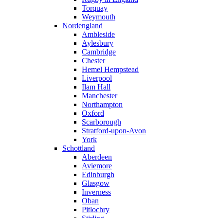
Torquay
Weymouth
Nordengland
Ambleside
Aylesbury
Cambridge
Chester
Hemel Hempstead
Liverpool
Ilam Hall
Manchester
Northampton
Oxford
Scarborough
Stratford-upon-Avon
York
Schottland
Aberdeen
Aviemore
Edinburgh
Glasgow
Inverness
Oban
Pitlochry