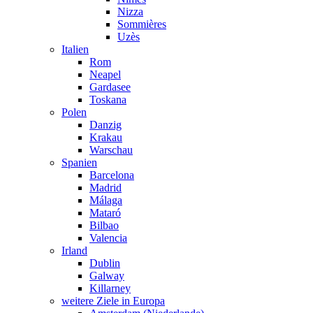
Nizza
Sommières
Uzès
Italien
Rom
Neapel
Gardasee
Toskana
Polen
Danzig
Krakau
Warschau
Spanien
Barcelona
Madrid
Málaga
Mataró
Bilbao
Valencia
Irland
Dublin
Galway
Killarney
weitere Ziele in Europa