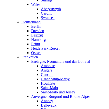
Stirling
Wales
Aberystwyth
Cardiff
Swansea
Deutschland
Berlin
Dresden
Leipzig
Hamburg
Erfurt
Heide Park Resort
Ostsee
Frankreich
Bretagne, Normandie und das Loiretal
Amboise
Angers
Cancale
Grandcamp-Maisy
Houlgate
Saint-Malo
Saint-Malo und Jersey
Auvergne, Burgund und Rhone-Alpes
Annecy
Bellevaux