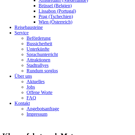
Amsterdam (Niederlande)
Brüssel (Belgien)
Lissabon (Portugal)
Prag (Tschechien)
Wien (Österreich)
Reisebausteine
Service
Beförderung
Bussicherheit
Unterkünfte
Sprachunterricht
Attraktionen
Stadtrallyes
Rundum sorglos
Über uns
Aktuelles
Jobs
Offene Worte
FAQ
Kontakt
Angebotsanfrage
Impressum