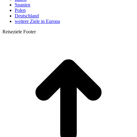
Spanien
Polen
Deutschland
weitere Ziele in Europa
Reiseziele Footer
t
T