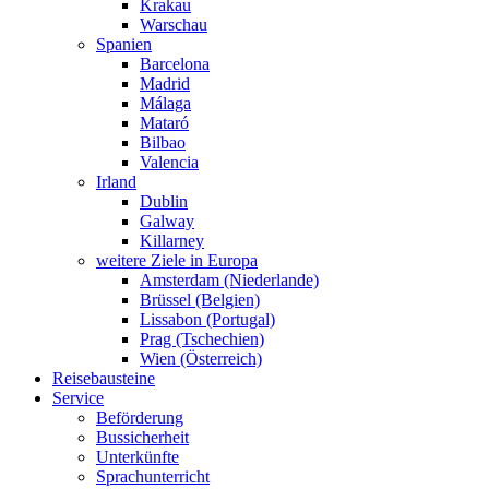
Krakau
Warschau
Spanien
Barcelona
Madrid
Málaga
Mataró
Bilbao
Valencia
Irland
Dublin
Galway
Killarney
weitere Ziele in Europa
Amsterdam (Niederlande)
Brüssel (Belgien)
Lissabon (Portugal)
Prag (Tschechien)
Wien (Österreich)
Reisebausteine
Service
Beförderung
Bussicherheit
Unterkünfte
Sprachunterricht