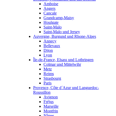
Amboise
Angers
Cancale
Grandcamp-Maisy
Houlgate
Saint-Malo
Saint-Malo und Jersey
Auvergne, Burgund und Rhone-Alpes
Annecy
Bellevaux
Dijon
Lyon
Île-de-France, Elsass und Lothringen
Colmar und Mittelwihr
Metz
Reims
Strasbourg
Paris
Provence, Côte d´Azur und Languedoc-
Roussillon
Avignon
Fréjus
Marseille
Montfrin
Nîmes