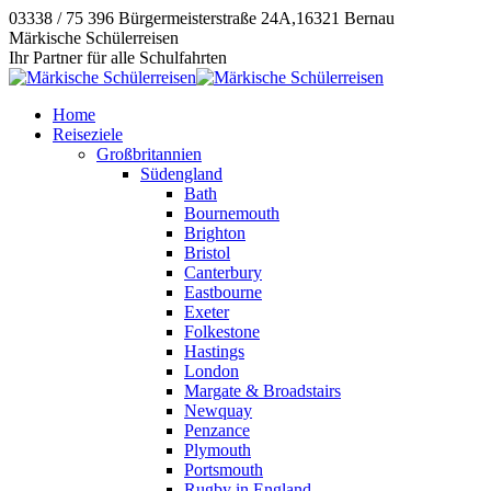
Zum
03338 / 75 396
Bürgermeisterstraße 24A,16321 Bernau
Inhalt
Instagram
E-
Facebook
Märkische Schülerreisen
springen
page
Mail
page
Ihr Partner für alle Schulfahrten
opens
page
opens
in
opens
in
Home
new
in
new
Reiseziele
window
new
window
Großbritannien
window
Südengland
Bath
Bournemouth
Brighton
Bristol
Canterbury
Eastbourne
Exeter
Folkestone
Hastings
London
Margate & Broadstairs
Newquay
Penzance
Plymouth
Portsmouth
Rugby in England