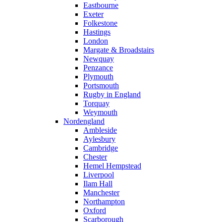
Eastbourne
Exeter
Folkestone
Hastings
London
Margate & Broadstairs
Newquay
Penzance
Plymouth
Portsmouth
Rugby in England
Torquay
Weymouth
Nordengland
Ambleside
Aylesbury
Cambridge
Chester
Hemel Hempstead
Liverpool
Ilam Hall
Manchester
Northampton
Oxford
Scarborough