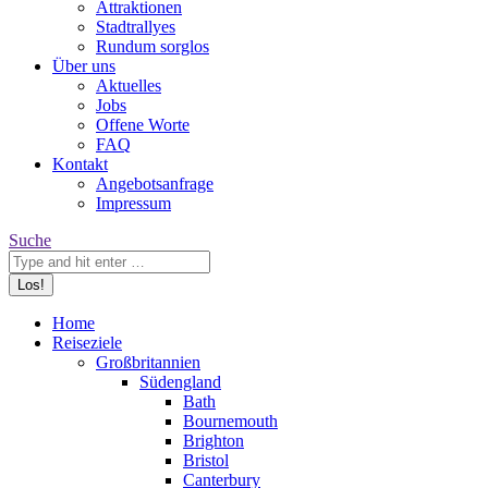
Attraktionen
Stadtrallyes
Rundum sorglos
Über uns
Aktuelles
Jobs
Offene Worte
FAQ
Kontakt
Angebotsanfrage
Impressum
Search:
Suche
Home
Reiseziele
Großbritannien
Südengland
Bath
Bournemouth
Brighton
Bristol
Canterbury