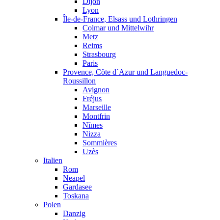
Dijon
Lyon
Île-de-France, Elsass und Lothringen
Colmar und Mittelwihr
Metz
Reims
Strasbourg
Paris
Provence, Côte d´Azur und Languedoc-
Roussillon
Avignon
Fréjus
Marseille
Montfrin
Nîmes
Nizza
Sommières
Uzès
Italien
Rom
Neapel
Gardasee
Toskana
Polen
Danzig