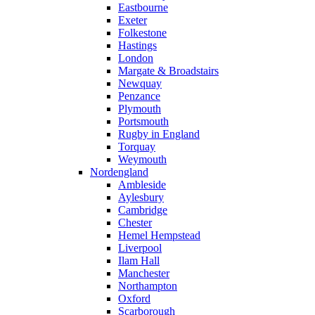
Eastbourne
Exeter
Folkestone
Hastings
London
Margate & Broadstairs
Newquay
Penzance
Plymouth
Portsmouth
Rugby in England
Torquay
Weymouth
Nordengland
Ambleside
Aylesbury
Cambridge
Chester
Hemel Hempstead
Liverpool
Ilam Hall
Manchester
Northampton
Oxford
Scarborough