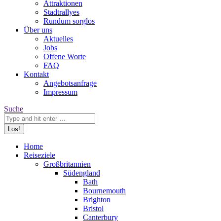
Attraktionen
Stadtrallyes
Rundum sorglos
Über uns
Aktuelles
Jobs
Offene Worte
FAQ
Kontakt
Angebotsanfrage
Impressum
Search:
Suche
Home
Reiseziele
Großbritannien
Südengland
Bath
Bournemouth
Brighton
Bristol
Canterbury