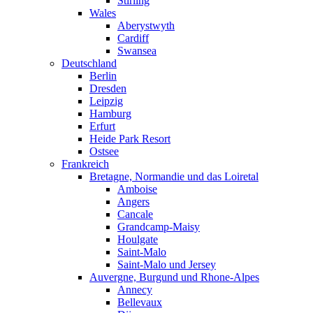
Stirling
Wales
Aberystwyth
Cardiff
Swansea
Deutschland
Berlin
Dresden
Leipzig
Hamburg
Erfurt
Heide Park Resort
Ostsee
Frankreich
Bretagne, Normandie und das Loiretal
Amboise
Angers
Cancale
Grandcamp-Maisy
Houlgate
Saint-Malo
Saint-Malo und Jersey
Auvergne, Burgund und Rhone-Alpes
Annecy
Bellevaux