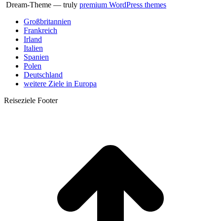
Dream-Theme — truly
premium WordPress themes
Großbritannien
Frankreich
Irland
Italien
Spanien
Polen
Deutschland
weitere Ziele in Europa
Reiseziele Footer
t
T