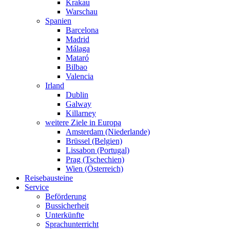
Krakau
Warschau
Spanien
Barcelona
Madrid
Málaga
Mataró
Bilbao
Valencia
Irland
Dublin
Galway
Killarney
weitere Ziele in Europa
Amsterdam (Niederlande)
Brüssel (Belgien)
Lissabon (Portugal)
Prag (Tschechien)
Wien (Österreich)
Reisebausteine
Service
Beförderung
Bussicherheit
Unterkünfte
Sprachunterricht