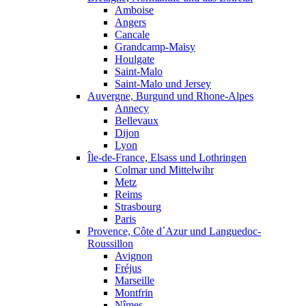
Amboise
Angers
Cancale
Grandcamp-Maisy
Houlgate
Saint-Malo
Saint-Malo und Jersey
Auvergne, Burgund und Rhone-Alpes
Annecy
Bellevaux
Dijon
Lyon
Île-de-France, Elsass und Lothringen
Colmar und Mittelwihr
Metz
Reims
Strasbourg
Paris
Provence, Côte d´Azur und Languedoc-
Roussillon
Avignon
Fréjus
Marseille
Montfrin
Nîmes