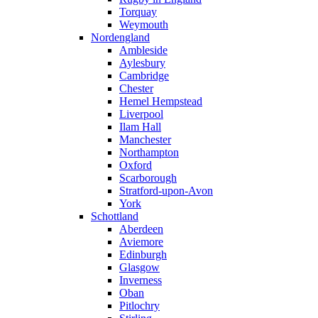
Torquay
Weymouth
Nordengland
Ambleside
Aylesbury
Cambridge
Chester
Hemel Hempstead
Liverpool
Ilam Hall
Manchester
Northampton
Oxford
Scarborough
Stratford-upon-Avon
York
Schottland
Aberdeen
Aviemore
Edinburgh
Glasgow
Inverness
Oban
Pitlochry