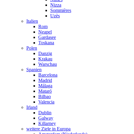
Nizza
Sommières
Uzès
Italien
Rom
Neapel
Gardasee
Toskana
Polen
Danzig
Krakau
Warschau
Spanien
Barcelona
Madrid
Málaga
Mataró
Bilbao
Valencia
Irland
Dublin
Galway
Killarney
weitere Ziele in Europa