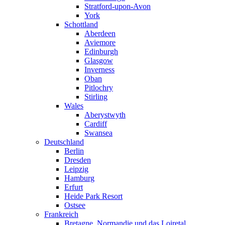
Stratford-upon-Avon
York
Schottland
Aberdeen
Aviemore
Edinburgh
Glasgow
Inverness
Oban
Pitlochry
Stirling
Wales
Aberystwyth
Cardiff
Swansea
Deutschland
Berlin
Dresden
Leipzig
Hamburg
Erfurt
Heide Park Resort
Ostsee
Frankreich
Bretagne, Normandie und das Loiretal