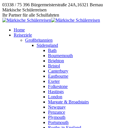
Zum
03338 / 75 396
Bürgermeisterstraße 24A,16321 Bernau
Inhalt
Instagram
E-
Facebook
Märkische Schülerreisen
springen
page
Mail
page
Ihr Partner für alle Schulfahrten
opens
page
opens
in
opens
in
Home
new
in
new
Reiseziele
window
new
window
Großbritannien
window
Südengland
Bath
Bournemouth
Brighton
Bristol
Canterbury
Eastbourne
Exeter
Folkestone
Hastings
London
Margate & Broadstairs
Newquay
Penzance
Plymouth
Portsmouth
Rugby in England