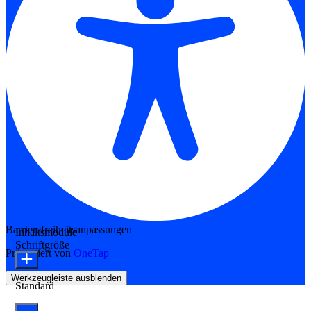
Barrierefreiheitsanpassungen
Inhaltsmodule
Schriftgröße
Präsentiert von
OneTap
Werkzeugleiste ausblenden
Standard