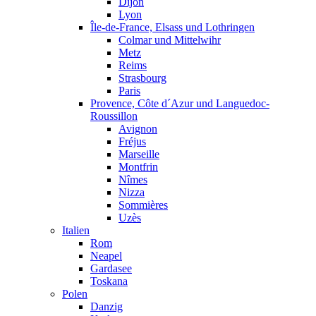
Dijon
Lyon
Île-de-France, Elsass und Lothringen
Colmar und Mittelwihr
Metz
Reims
Strasbourg
Paris
Provence, Côte d´Azur und Languedoc-
Roussillon
Avignon
Fréjus
Marseille
Montfrin
Nîmes
Nizza
Sommières
Uzès
Italien
Rom
Neapel
Gardasee
Toskana
Polen
Danzig