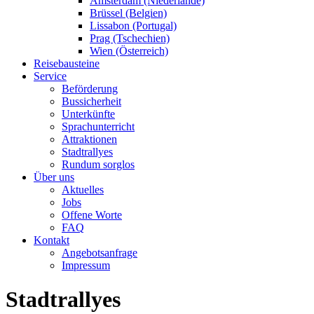
Amsterdam (Niederlande)
Brüssel (Belgien)
Lissabon (Portugal)
Prag (Tschechien)
Wien (Österreich)
Reisebausteine
Service
Beförderung
Bussicherheit
Unterkünfte
Sprachunterricht
Attraktionen
Stadtrallyes
Rundum sorglos
Über uns
Aktuelles
Jobs
Offene Worte
FAQ
Kontakt
Angebotsanfrage
Impressum
Stadtrallyes