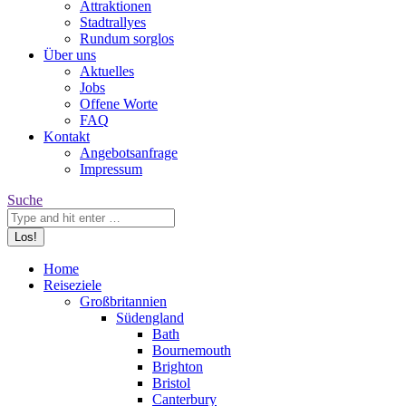
Attraktionen
Stadtrallyes
Rundum sorglos
Über uns
Aktuelles
Jobs
Offene Worte
FAQ
Kontakt
Angebotsanfrage
Impressum
Search:
Suche
Home
Reiseziele
Großbritannien
Südengland
Bath
Bournemouth
Brighton
Bristol
Canterbury