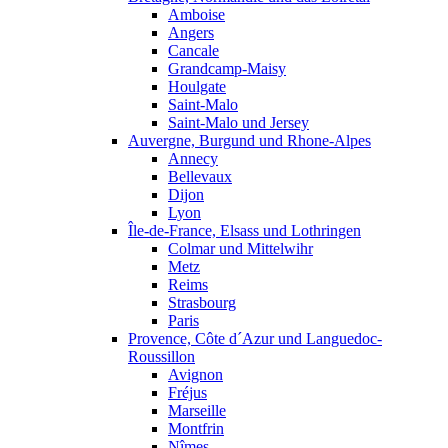
Amboise
Angers
Cancale
Grandcamp-Maisy
Houlgate
Saint-Malo
Saint-Malo und Jersey
Auvergne, Burgund und Rhone-Alpes
Annecy
Bellevaux
Dijon
Lyon
Île-de-France, Elsass und Lothringen
Colmar und Mittelwihr
Metz
Reims
Strasbourg
Paris
Provence, Côte d´Azur und Languedoc-
Roussillon
Avignon
Fréjus
Marseille
Montfrin
Nîmes