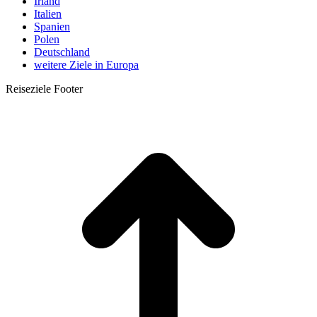
Irland
Italien
Spanien
Polen
Deutschland
weitere Ziele in Europa
Reiseziele Footer
t
T