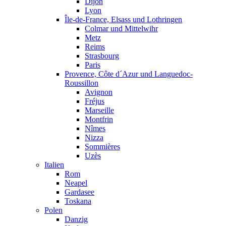
Dijon
Lyon
Île-de-France, Elsass und Lothringen
Colmar und Mittelwihr
Metz
Reims
Strasbourg
Paris
Provence, Côte d´Azur und Languedoc-
Roussillon
Avignon
Fréjus
Marseille
Montfrin
Nîmes
Nizza
Sommières
Uzès
Italien
Rom
Neapel
Gardasee
Toskana
Polen
Danzig