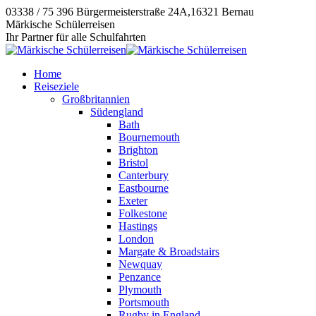
Zum
03338 / 75 396
Bürgermeisterstraße 24A,16321 Bernau
Inhalt
Instagram
E-
Facebook
Märkische Schülerreisen
springen
page
Mail
page
Ihr Partner für alle Schulfahrten
opens
page
opens
in
opens
in
Home
new
in
new
Reiseziele
window
new
window
Großbritannien
window
Südengland
Bath
Bournemouth
Brighton
Bristol
Canterbury
Eastbourne
Exeter
Folkestone
Hastings
London
Margate & Broadstairs
Newquay
Penzance
Plymouth
Portsmouth
Rugby in England