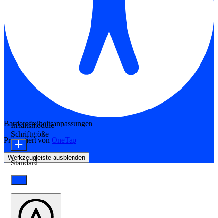
Barrierefreiheitsanpassungen
Inhaltsmodule
Schriftgröße
Präsentiert von
OneTap
Werkzeugleiste ausblenden
Standard