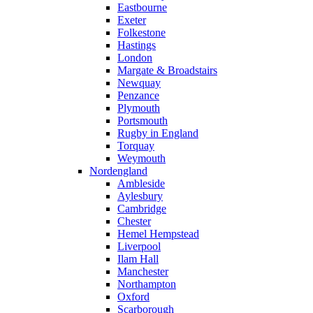
Eastbourne
Exeter
Folkestone
Hastings
London
Margate & Broadstairs
Newquay
Penzance
Plymouth
Portsmouth
Rugby in England
Torquay
Weymouth
Nordengland
Ambleside
Aylesbury
Cambridge
Chester
Hemel Hempstead
Liverpool
Ilam Hall
Manchester
Northampton
Oxford
Scarborough