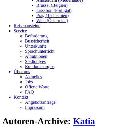
Amsterdam (Niederlande)
Brüssel (Belgien)
Lissabon (Portugal)
Prag (Tschechien)
Wien (Österreich)
Reisebausteine
Service
Beförderung
Bussicherheit
Unterkünfte
Sprachunterricht
Attraktionen
Stadtrallyes
Rundum sorglos
Über uns
Aktuelles
Jobs
Offene Worte
FAQ
Kontakt
Angebotsanfrage
Impressum
Autoren-Archive:
Katia