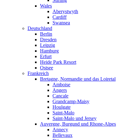
Stirling
Wales
Aberystwyth
Cardiff
Swansea
Deutschland
Berlin
Dresden
Leipzig
Hamburg
Erfurt
Heide Park Resort
Ostsee
Frankreich
Bretagne, Normandie und das Loiretal
Amboise
Angers
Cancale
Grandcamp-Maisy
Houlgate
Saint-Malo
Saint-Malo und Jersey
Auvergne, Burgund und Rhone-Alpes
Annecy
Bellevaux