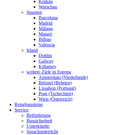
Krakau
Warschau
Spanien
Barcelona
Madrid
Málaga
Mataró
Bilbao
Valencia
Irland
Dublin
Galway
Killarney
weitere Ziele in Europa
Amsterdam (Niederlande)
Brüssel (Belgien)
Lissabon (Portugal)
Prag (Tschechien)
Wien (Österreich)
Reisebausteine
Service
Beförderung
Bussicherheit
Unterkünfte
Sprachunterricht