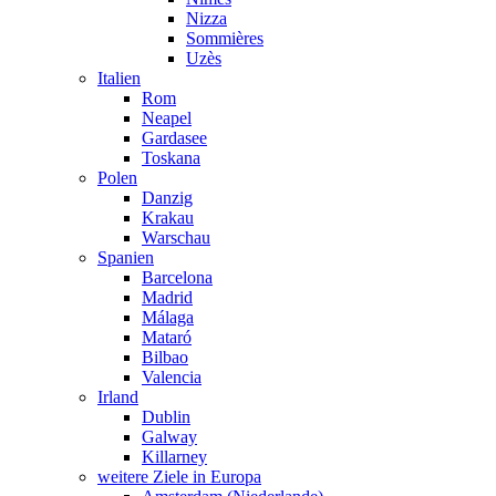
Nizza
Sommières
Uzès
Italien
Rom
Neapel
Gardasee
Toskana
Polen
Danzig
Krakau
Warschau
Spanien
Barcelona
Madrid
Málaga
Mataró
Bilbao
Valencia
Irland
Dublin
Galway
Killarney
weitere Ziele in Europa