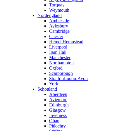
Torquay
Weymouth
Nordengland
Ambleside
Aylesbury
Cambridge
Chester
Hemel Hempstead
Liverpool
Ilam Hall
Manchester
Northampton
Oxford
Scarborough
Stratford-upon-Avon
York
Schottland
Aberdeen
Aviemore
Edinburgh
Glasgow
Inverness
Oban
Pitlochry