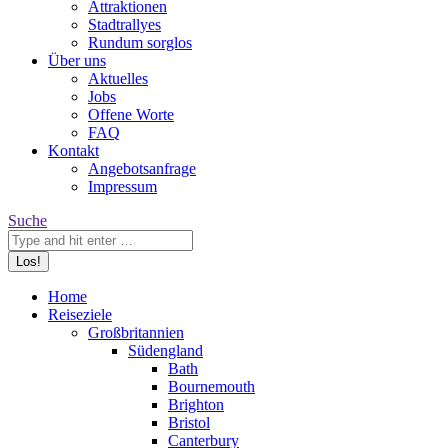
Attraktionen
Stadtrallyes
Rundum sorglos
Über uns
Aktuelles
Jobs
Offene Worte
FAQ
Kontakt
Angebotsanfrage
Impressum
Search:
Suche
Home
Reiseziele
Großbritannien
Südengland
Bath
Bournemouth
Brighton
Bristol
Canterbury