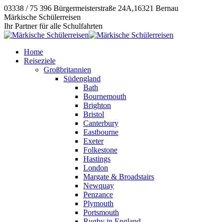
Zum
03338 / 75 396
Bürgermeisterstraße 24A,16321 Bernau
Inhalt
Instagram
E-
Facebook
Märkische Schülerreisen
springen
page
Mail
page
Ihr Partner für alle Schulfahrten
opens
page
opens
in
opens
in
Home
new
in
new
Reiseziele
window
new
window
Großbritannien
window
Südengland
Bath
Bournemouth
Brighton
Bristol
Canterbury
Eastbourne
Exeter
Folkestone
Hastings
London
Margate & Broadstairs
Newquay
Penzance
Plymouth
Portsmouth
Rugby in England