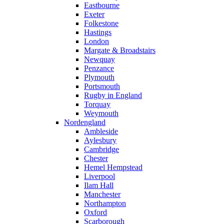
Eastbourne
Exeter
Folkestone
Hastings
London
Margate & Broadstairs
Newquay
Penzance
Plymouth
Portsmouth
Rugby in England
Torquay
Weymouth
Nordengland
Ambleside
Aylesbury
Cambridge
Chester
Hemel Hempstead
Liverpool
Ilam Hall
Manchester
Northampton
Oxford
Scarborough