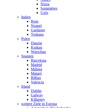
Nizza
Sommières
Uzès
Italien
Rom
Neapel
Gardasee
Toskana
Polen
Danzig
Krakau
Warschau
Spanien
Barcelona
Madrid
Málaga
Mataró
Bilbao
Valencia
Irland
Dublin
Galway
Killarney
weitere Ziele in Europa