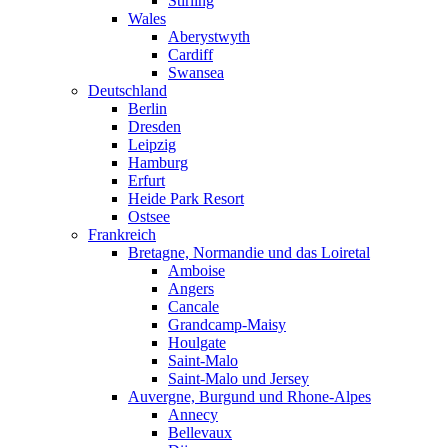
Stirling
Wales
Aberystwyth
Cardiff
Swansea
Deutschland
Berlin
Dresden
Leipzig
Hamburg
Erfurt
Heide Park Resort
Ostsee
Frankreich
Bretagne, Normandie und das Loiretal
Amboise
Angers
Cancale
Grandcamp-Maisy
Houlgate
Saint-Malo
Saint-Malo und Jersey
Auvergne, Burgund und Rhone-Alpes
Annecy
Bellevaux