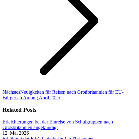
Nächster
Nächstes
Neuigkeiten für Reisen nach Großbritannien für EU-
Beitrag:
Bürger ab Anfang April 2025
Related Posts
Erleichterungen bei der Einreise von Schulgruppen nach
Großbritannien angekündigt
12. Mai 2026
Erhöhung der ETA-Gebühr für Großbritannien