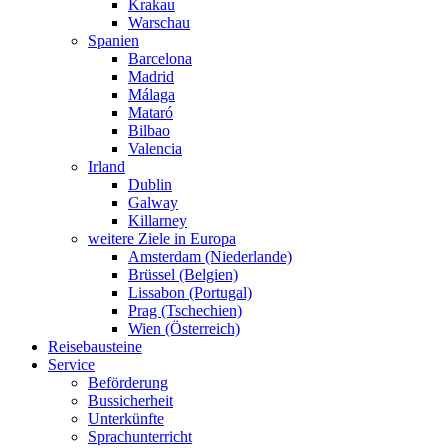
Krakau
Warschau
Spanien
Barcelona
Madrid
Málaga
Mataró
Bilbao
Valencia
Irland
Dublin
Galway
Killarney
weitere Ziele in Europa
Amsterdam (Niederlande)
Brüssel (Belgien)
Lissabon (Portugal)
Prag (Tschechien)
Wien (Österreich)
Reisebausteine
Service
Beförderung
Bussicherheit
Unterkünfte
Sprachunterricht