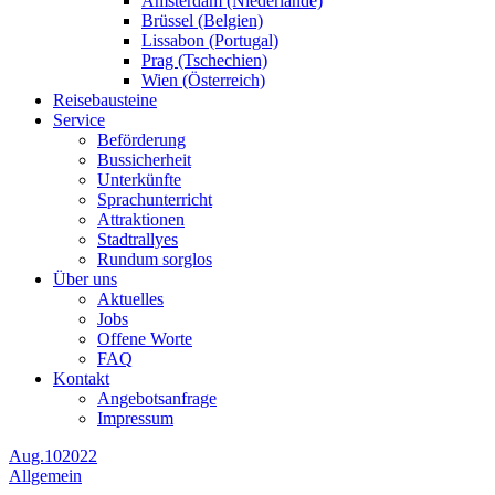
Amsterdam (Niederlande)
Brüssel (Belgien)
Lissabon (Portugal)
Prag (Tschechien)
Wien (Österreich)
Reisebausteine
Service
Beförderung
Bussicherheit
Unterkünfte
Sprachunterricht
Attraktionen
Stadtrallyes
Rundum sorglos
Über uns
Aktuelles
Jobs
Offene Worte
FAQ
Kontakt
Angebotsanfrage
Impressum
Aug.
10
2022
Allgemein