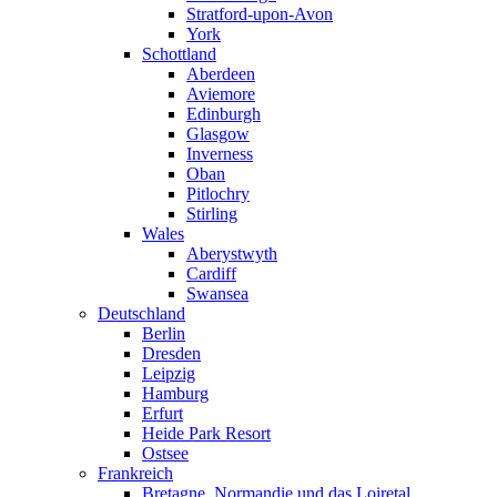
Stratford-upon-Avon
York
Schottland
Aberdeen
Aviemore
Edinburgh
Glasgow
Inverness
Oban
Pitlochry
Stirling
Wales
Aberystwyth
Cardiff
Swansea
Deutschland
Berlin
Dresden
Leipzig
Hamburg
Erfurt
Heide Park Resort
Ostsee
Frankreich
Bretagne, Normandie und das Loiretal