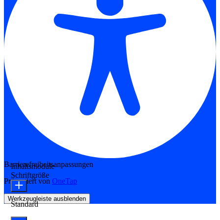
Barrierefreiheitsanpassungen
Inhaltsmodule
Schriftgröße
Präsentiert von
OneTap
Werkzeugleiste ausblenden
Standard