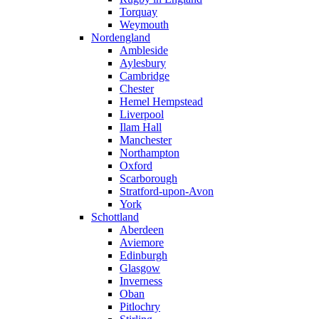
Torquay
Weymouth
Nordengland
Ambleside
Aylesbury
Cambridge
Chester
Hemel Hempstead
Liverpool
Ilam Hall
Manchester
Northampton
Oxford
Scarborough
Stratford-upon-Avon
York
Schottland
Aberdeen
Aviemore
Edinburgh
Glasgow
Inverness
Oban
Pitlochry