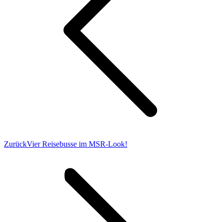
Vorheriger
Zurück
Vier Reisebusse im MSR-Look!
Beitrag: