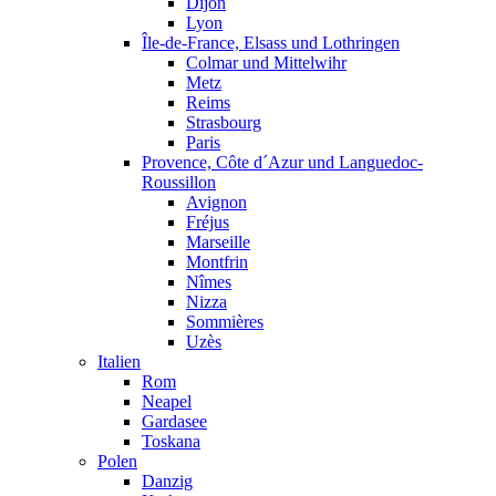
Dijon
Lyon
Île-de-France, Elsass und Lothringen
Colmar und Mittelwihr
Metz
Reims
Strasbourg
Paris
Provence, Côte d´Azur und Languedoc-
Roussillon
Avignon
Fréjus
Marseille
Montfrin
Nîmes
Nizza
Sommières
Uzès
Italien
Rom
Neapel
Gardasee
Toskana
Polen
Danzig