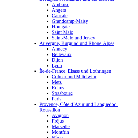
Amboise
Angers
Cancale
Grandcamp-Maisy
Houlgate
Saint-Malo
Saint-Malo und Jersey
Auvergne, Burgund und Rhone-Alpes
Annecy
Bellevaux
Dijon
Lyon
Île-de-France, Elsass und Lothringen
Colmar und Mittelwihr
Metz
Reims
Strasbourg
Paris
Provence, Côte d´Azur und Languedoc-
Roussillon
Avignon
Fréjus
Marseille
Montfrin
Nîmes