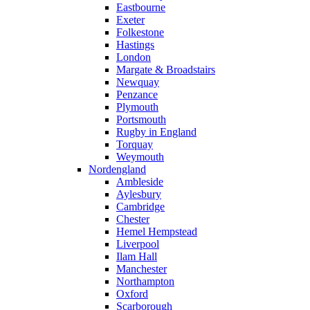
Eastbourne
Exeter
Folkestone
Hastings
London
Margate & Broadstairs
Newquay
Penzance
Plymouth
Portsmouth
Rugby in England
Torquay
Weymouth
Nordengland
Ambleside
Aylesbury
Cambridge
Chester
Hemel Hempstead
Liverpool
Ilam Hall
Manchester
Northampton
Oxford
Scarborough