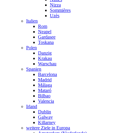
Nizza
Sommières
Uzès
Italien
Rom
Neapel
Gardasee
Toskana
Polen
Danzig
Krakau
Warschau
Spanien
Barcelona
Madrid
Málaga
Mataró
Bilbao
Valencia
Irland
Dublin
Galway
Killarney
weitere Ziele in Europa