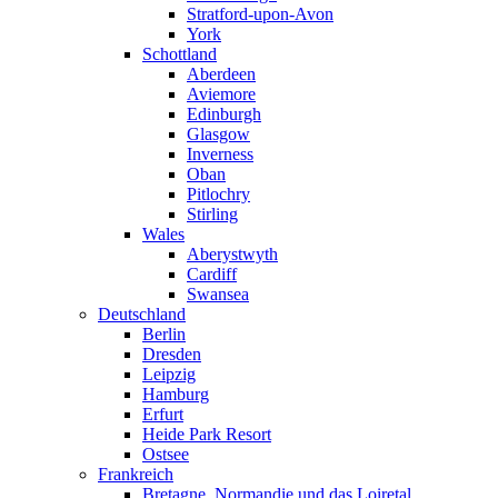
Stratford-upon-Avon
York
Schottland
Aberdeen
Aviemore
Edinburgh
Glasgow
Inverness
Oban
Pitlochry
Stirling
Wales
Aberystwyth
Cardiff
Swansea
Deutschland
Berlin
Dresden
Leipzig
Hamburg
Erfurt
Heide Park Resort
Ostsee
Frankreich
Bretagne, Normandie und das Loiretal