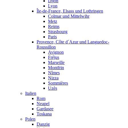
Dijon
Lyon
Île-de-France, Elsass und Lothringen
Colmar und Mittelwihr
Metz
Reims
Strasbourg
Paris
Provence, Côte d´Azur und Languedoc-
Roussillon
Avignon
Fréjus
Marseille
Montfrin
Nîmes
Nizza
Sommières
Uzès
Italien
Rom
Neapel
Gardasee
Toskana
Polen
Danzig