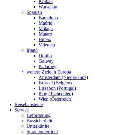
Krakau
Warschau
Spanien
Barcelona
Madrid
Málaga
Mataró
Bilbao
Valencia
Irland
Dublin
Galway
Killarney
weitere Ziele in Europa
Amsterdam (Niederlande)
Brüssel (Belgien)
Lissabon (Portugal)
Prag (Tschechien)
Wien (Österreich)
Reisebausteine
Service
Beförderung
Bussicherheit
Unterkünfte
Sprachunterricht