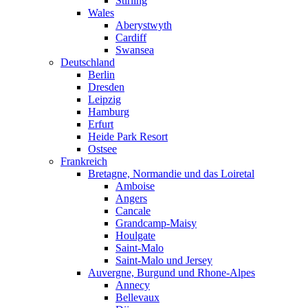
Stirling
Wales
Aberystwyth
Cardiff
Swansea
Deutschland
Berlin
Dresden
Leipzig
Hamburg
Erfurt
Heide Park Resort
Ostsee
Frankreich
Bretagne, Normandie und das Loiretal
Amboise
Angers
Cancale
Grandcamp-Maisy
Houlgate
Saint-Malo
Saint-Malo und Jersey
Auvergne, Burgund und Rhone-Alpes
Annecy
Bellevaux