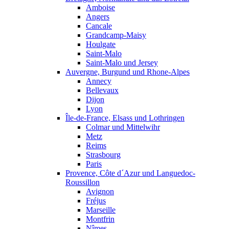
Amboise
Angers
Cancale
Grandcamp-Maisy
Houlgate
Saint-Malo
Saint-Malo und Jersey
Auvergne, Burgund und Rhone-Alpes
Annecy
Bellevaux
Dijon
Lyon
Île-de-France, Elsass und Lothringen
Colmar und Mittelwihr
Metz
Reims
Strasbourg
Paris
Provence, Côte d´Azur und Languedoc-
Roussillon
Avignon
Fréjus
Marseille
Montfrin
Nîmes