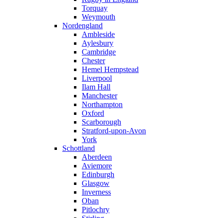
Torquay
Weymouth
Nordengland
Ambleside
Aylesbury
Cambridge
Chester
Hemel Hempstead
Liverpool
Ilam Hall
Manchester
Northampton
Oxford
Scarborough
Stratford-upon-Avon
York
Schottland
Aberdeen
Aviemore
Edinburgh
Glasgow
Inverness
Oban
Pitlochry