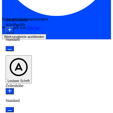
Barrierefreiheitsanpassungen
Inhaltsmodule
Schriftgröße
Präsentiert von
OneTap
Werkzeugleiste ausblenden
Standard
Lesbare Schrift
Zeilenhöhe
Standard