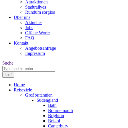
Attraktionen
Stadtrallyes
Rundum sorglos
Über uns
Aktuelles
Jobs
Offene Worte
FAQ
Kontakt
Angebotsanfrage
Impressum
Search:
Suche
Home
Reiseziele
Großbritannien
Südengland
Bath
Bournemouth
Brighton
Bristol
Canterbury