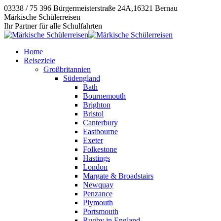
Zum
03338 / 75 396
Bürgermeisterstraße 24A,16321 Bernau
Inhalt
Instagram
E-
Facebook
Märkische Schülerreisen
springen
page
Mail
page
Ihr Partner für alle Schulfahrten
opens
page
opens
in
opens
in
Home
new
in
new
Reiseziele
window
new
window
Großbritannien
window
Südengland
Bath
Bournemouth
Brighton
Bristol
Canterbury
Eastbourne
Exeter
Folkestone
Hastings
London
Margate & Broadstairs
Newquay
Penzance
Plymouth
Portsmouth
Rugby in England