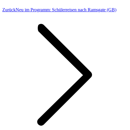
Vorheriger
Zurück
Neu im Programm: Schülerreisen nach Ramsgate (GB)
Beitrag: